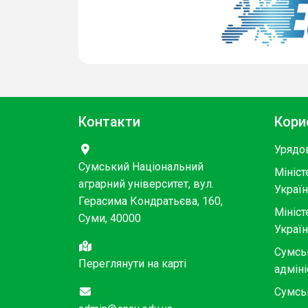
Контакти
Кори
Урядо
Сумський Національний
Мініст
аграрний університет, вул.
Украї
Герасима Кондратьєва, 160,
Мініст
Суми, 40000
Украї
Сумсь
Переглянути на карті
адміні
Сумсь