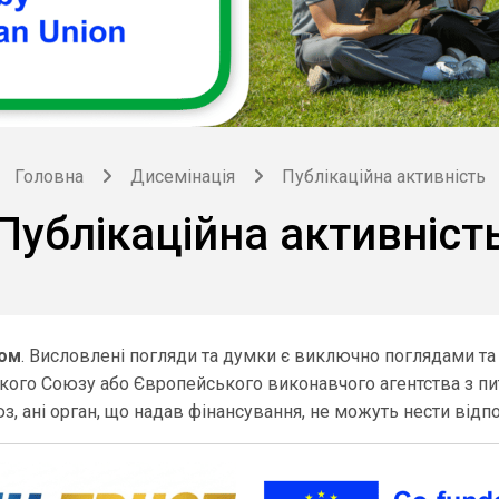
Головна
Дисемінація
Публікаційна активність
Публікаційна активніст
зом
. Висловлені погляди та думки є виключно поглядами та 
го Союзу або Європейського виконавчого агентства з питан
 ані орган, що надав фінансування, не можуть нести відпо