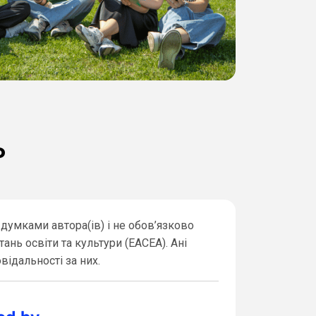
ь
думками автора(ів) і не обов’язково
ь освіти та культури (EACEA). Ані
відальності за них.