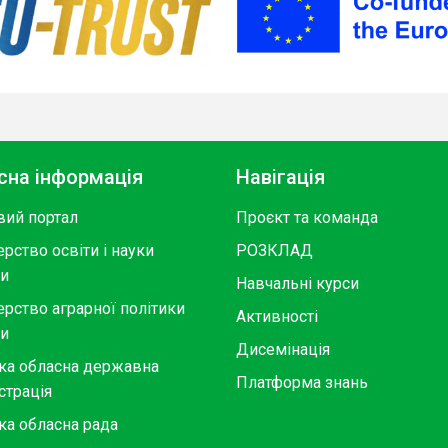
сна інформація
Навігація
вий портал
Проєкт та команда
ерство освіти і науки
РОЗКЛАД
ни
Навчальні курси
ерство аграрної політики
Активності
ни
Дисемінація
ка обласна державна
Платформа знань
страція
ка обласна рада