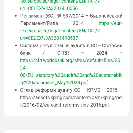
lex.europa.eu/legal-content/EN/TXT/?
uri=CELEX%3A32014L0056
Регламент (ЄС) № 537/2014 – Європейський
Парламент/Рада – 2014 –
https://eur-
lex.europa.eu/legal-content/EN/TXT/?
uri=CELEX%3A32014R0537
Система регулювання аудиту в ЄС – Світовий
банк / CFRR – 2024 –
https://cfrr.worldbank.org/sites/default/files/20
24-
06/EU_statutory%20audit%20and%20sustainabili
ty%20assurance_May%2024.pdf
Огляд реформи аудиту ЄС – KPMG – 2015 –
https://assets.kpmg.com/content/dam/kpmg/pd
f/2016/02/eu-audit-reforms-nov-2015.pdf