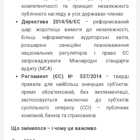
компетентності та принцип незалежного
публічного нагляду в усіх державах-членах
Директива 2014/56/ЄС
– реформований
шар: жорсткіші вимоги до незалежності,
більш інформативні аудиторські звіти,
розширені санкційні повноваження
національних регуляторів і право ЄС
запроваджувати Міжнародні стандарти
аудиту (МСА)
Регламент (ЄС) № 537/2014
– тверді
правила для найбільш значущих суб’єктів:
прямо обов’язковий, без імплементації,
застосовується виключно до суб’єктів
суспільного інтересу (ССІ) – публічних
компаній, банків та страховиків
Що змінилося – і чому це важливо