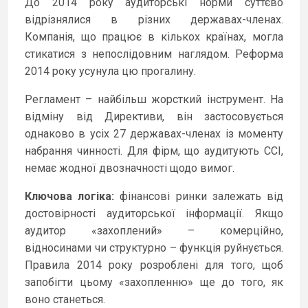
До 2014 року аудиторські норми суттєво
відрізнялися в різних державах-членах.
Компанія, що працює в кількох країнах, могла
стикатися з непослідовним наглядом. Реформа
2014 року усунула цю прогалину.
Регламент – найбільш жорсткий інструмент. На
відміну від Директиви, він застосовується
однаково в усіх 27 державах-членах із моменту
набрання чинності. Для фірм, що аудитують ССІ,
немає жодної двозначності щодо вимог.
Ключова логіка:
фінансові ринки залежать від
достовірності аудиторської інформації. Якщо
аудитор «захоплений» – комерційно,
відносинами чи структурно – функція руйнується.
Правила 2014 року розроблені для того, щоб
запобігти цьому «захопленню» ще до того, як
воно станеться.