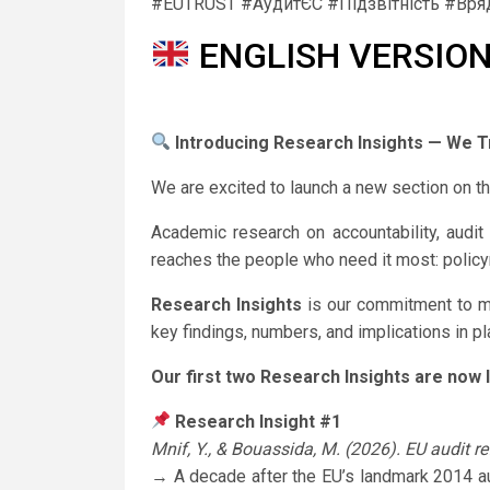
#EUTRUST #АудитЄС #Підзвітність #Вряд
ENGLISH VERSIO
Introducing Research Insights — We 
We are excited to launch a new section on
Academic research on accountability, audit q
reaches the people who need it most: policym
Research Insights
is our commitment to ma
key findings, numbers, and implications in pl
Our first two Research Insights are now l
Research Insight #1
Mnif, Y., & Bouassida, M. (2026). EU audit 
→ A decade after the EU’s landmark 2014 aud