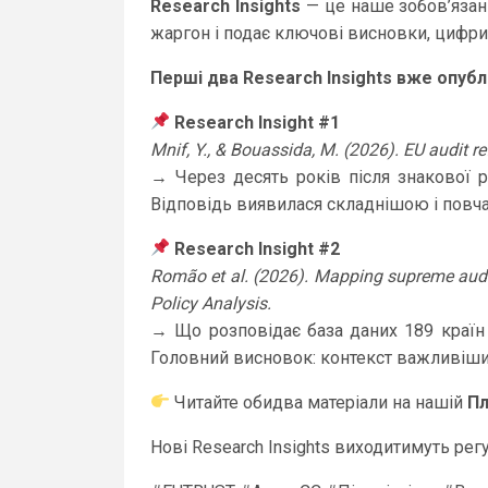
Research Insights
— це наше зобов’язан
жаргон і подає ключові висновки, цифри
Перші два Research Insights вже опублі
Research Insight #1
Mnif, Y., & Bouassida, M. (2026). EU audit 
→ Через десять років після знакової р
Відповідь виявилася складнішою і повча
Research Insight #2
Romão et al. (2026). Mapping supreme audit
Policy Analysis.
→ Що розповідає база даних 189 країн
Головний висновок: контекст важливіший
Читайте обидва матеріали на нашій
Пл
Нові Research Insights виходитимуть регу