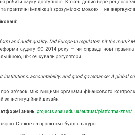
ня робити науку доступною. Кожен допис бере рецензован
 та практичні імплікації зрозумілою мовою — не жертвуюч
ковані:
reform and audit quality: Did European regulators hit the mark? 
еформи аудиту ЄС 2014 року — чи справді нові правила 
льнішою, ніж очікували регулятори.
 institutions, accountability, and good governance: A global c
 про зв’язок між вищими органами фінансового контролю
 за інституційний дизайн.
атформі знань
:
projects.snau.edu.ua/eutrust/platforma-znan/
лярно. Стежте за проєктом і будьте в курсі.