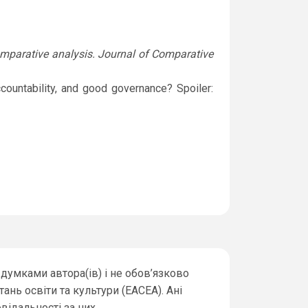
omparative analysis. Journal of Comparative
countability, and good governance? Spoiler:
думками автора(ів) і не обов’язково
ь освіти та культури (EACEA). Ані
відальності за них.