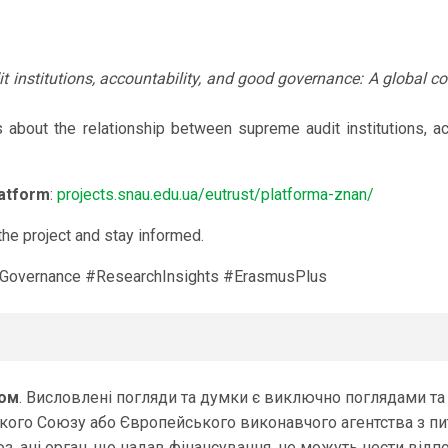
 institutions, accountability, and good governance: A global c
about the relationship between supreme audit institutions, ac
atform
:
projects.snau.edu.ua/eutrust/platforma-znan/
he project and stay informed.
#Governance #ResearchInsights #ErasmusPlus
зом
. Висловлені погляди та думки є виключно поглядами та 
го Союзу або Європейського виконавчого агентства з питан
 ані орган, що надав фінансування, не можуть нести відпо