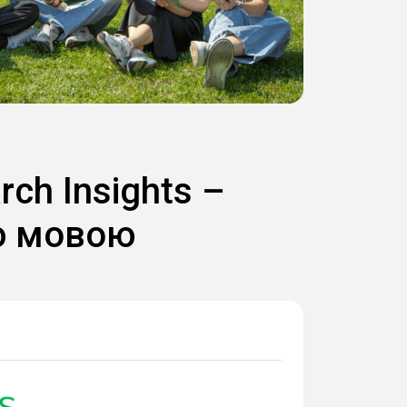
ch Insights –
ю мовою