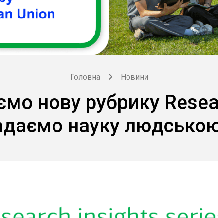
Головна
Новини
о нову рубрику Resear
адаємо науку людсько