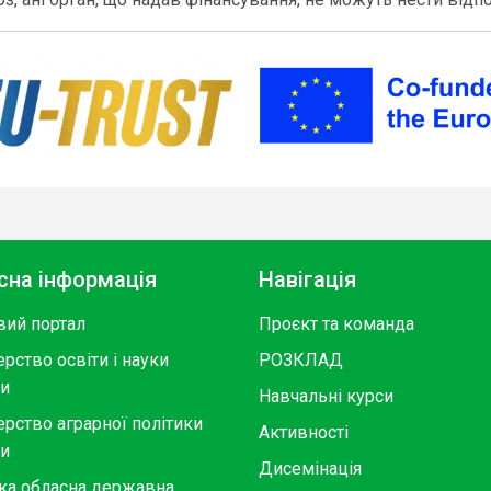
сна інформація
Навігація
вий портал
Проєкт та команда
ерство освіти і науки
РОЗКЛАД
ни
Навчальні курси
ерство аграрної політики
Активності
ни
Дисемінація
ка обласна державна