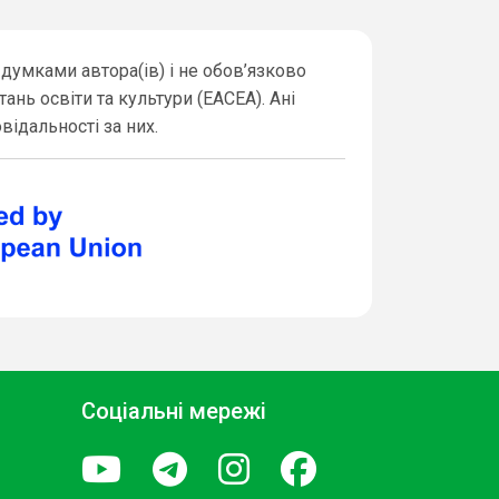
думками автора(ів) і не обов’язково
ь освіти та культури (EACEA). Ані
відальності за них.
Соціальні мережі