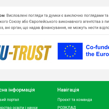
зом
. Висловлені погляди та думки є виключно поглядами та 
го Союзу або Європейського виконавчого агентства з питан
 ані орган, що надав фінансування, не можуть нести відпо
сна інформація
Навігація
вий портал
Проєкт та команда
ерство освіти і науки
РОЗКЛАД