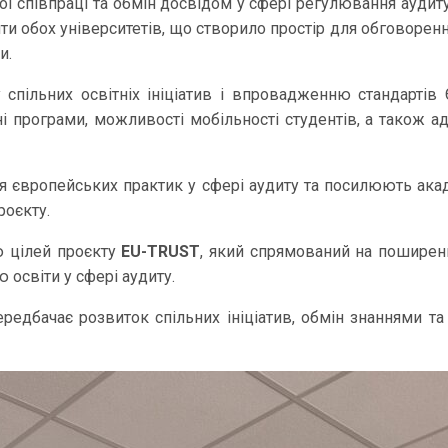
ї співпраці та обмін досвідом у сфері регулювання аудиту,
нти обох університетів, що створило простір для обговоренн
и.
спільних освітніх ініціатив і впровадженню стандартів
 програми, можливості мобільності студентів, а також ад
я європейських практик у сфері аудиту та посилюють ака
роєкту.
ю цілей проєкту
EU-TRUST
, який спрямований на поширенн
ю освіти у сфері аудиту.
едбачає розвиток спільних ініціатив, обмін знаннями т