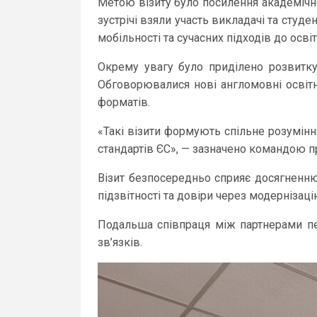
Метою візиту було посилення академічно
зустрічі взяли участь викладачі та студе
мобільності та сучасних підходів до освіт
Окрему увагу було приділено розвитку 
Обговорювалися нові англомовні освітні
форматів.
«Такі візити формують спільне розумінн
стандартів ЄС», — зазначено командою п
Візит безпосередньо сприяє досягненн
підзвітності та довіри через модернізаці
Подальша співпраця між партнерами пер
зв’язків.